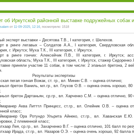
1
2
3
т об Иркутской районной выставке подружейных собак и 
salam
от
11-09-2025, 12:16
, посмотрело: 1518
ый эксперт выставки – Десятова Т.В., I категория, г. Шелехов.
рт в ринге легавых – Солдатов А.А., I категория, Свердловская обла
рия, г. Иркутск; Муха Т.К., III категория, г. Иркутск.
рт в ринге гончих: Алексейчик П.В., III категория, г. Иркутск; ас
ловская область; Муха Т.К., III категория, г. Иркутск, стажер Сидоренко 
тавке приняли участие 11 собак, в том числе: 2 эпаньол бретона, 2 ве
я.
зультаты экспертизы
сская пегая гончая Вожак, ст. гр., вл. Минин С.В. – оценка отлично;
аньол бретон Ваниль, мл.гр., вл. Глухов О.В. – оценка очень хорошо, 8
;
аньол бретон Дартаньян, ср.гр., вл. Харченко С.М. – оценка отлично, 9
;
ймаранер Аква Литттл Принцесс, ст.гр., вл. Олейник О.В. – оценка о
нной класс;
ймаранер Ора Ротундо Ульрита Айнеко, ст.гр., вл. Хаванская Е.Ю.
ировки, 2 племенной класс;
атхаар Лея, ср.гр., вл. Захарченко В.Г. – оценка отлично, 101 балл по р
атхаар Ирада, ст.гр., вл. Назаров О.Э. – оценка очень хорошо, 92 балла