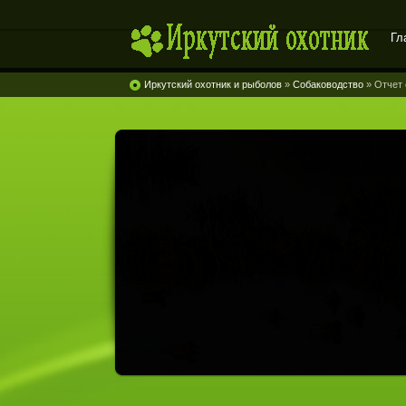
Гл
Иркутский охотник
Иркутский охотник и рыболов
»
Собаководство
» Отчет 