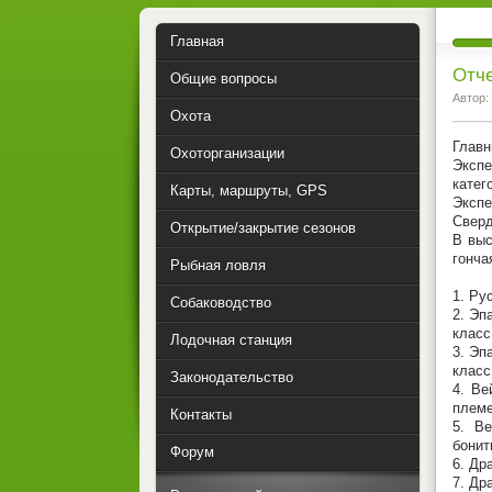
Главная
Отче
Общие вопросы
Автор:
Охота
Главн
Охоторганизации
Экспе
катего
Карты, маршруты, GPS
Экспе
Сверд
Открытие/закрытие сезонов
В выс
гонча
Рыбная ловля
Ре
1. Ру
Собаководство
2. Эп
класс
Лодочная станция
3. Эп
класс
Законодательство
4. Ве
племе
Контакты
5. Ве
бонит
Форум
6. Др
7. Др