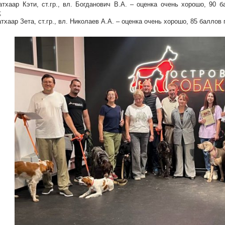
атхаар Кэти, ст.гр., вл. Богданович В.А. – оценка очень хорошо, 90 
;
атхаар Зета, ст.гр., вл. Николаев А.А. – оценка очень хорошо, 85 баллов