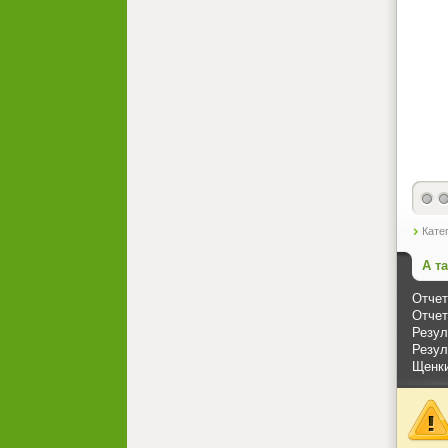
Кате
А т
Отчет
Отчет
Резул
Резул
Щенки