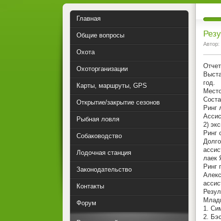
Главная
Резу
Общие вопросы
Автор:
Охота
Отчет
Охоторганизации
Выста
год.
Карты, маршруты, GPS
Место
Соста
Открытие/закрытие сезонов
Ринг 
Ассис
Рыбная ловля
2) эк
Ринг 
Собаководство
Долго
ассис
Лодочная станция
лаек 
Ринг 
Законодательство
Алекс
ассис
Контакты
Резул
Младш
Форум
1. Си
2. Бэ