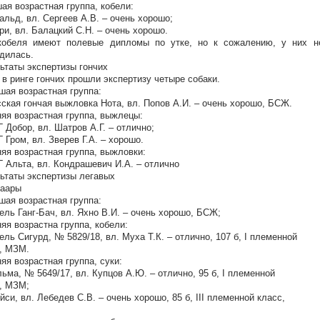
ая возрастная группа, кобели:
ральд, вл. Сергеев А.В. – очень хорошо;
рри, вл. Балацкий С.Н. – очень хорошо.
кобеля имеют полевые дипломы по утке, но к сожалению, у них не
дилась.
ьтаты экспертизы гончих
 в ринге гончих прошли экспертизу четыре собаки.
ая возрастная группа:
сская гончая выжловка Нота, вл. Попов А.И. – очень хорошо, БСЖ.
яя возрастная группа, выжлецы:
Г Добор, вл. Шатров А.Г. – отлично;
Г Гром, вл. Зверев Г.А. – хорошо.
яя возрастная группа, выжловки:
Г Альта, вл. Кондрашевич И.А. – отлично
ьтаты экспертизы легавых
хаары
ая возрастная группа:
бель Ганг-Бач, вл. Яхно В.И. – очень хорошо, БСЖ;
яя возрастна группа, кобели:
бель Сигурд, № 5829/18, вл. Муха Т.К. – отлично, 107 б, I племенной
, МЗМ.
яя возрастная группа, суки:
льма, № 5649/17, вл. Купцов А.Ю. – отлично, 95 б, I племенной
, МЗМ;
ейси, вл. Лебедев С.В. – очень хорошо, 85 б, III племенной класс,