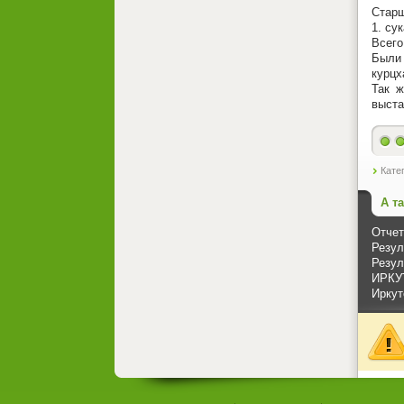
Старш
1. су
Всего
Были 
курцх
Так ж
выста
Кате
А т
Отчет
Резул
Резул
ИРКУ
Иркут