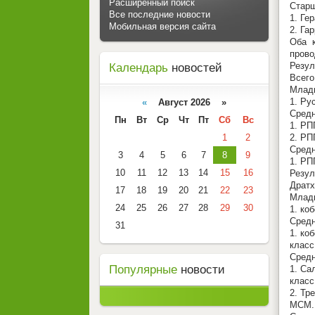
Расширенный поиск
Старш
Все последние новости
1. Ге
Мобильная версия сайта
2. Га
Оба 
прово
Резул
Календарь
новостей
Всего
Младш
1. Ру
«
Август 2026 »
Средн
Пн
Вт
Ср
Чт
Пт
Сб
Вс
1. РП
1
2
2. РП
Средн
3
4
5
6
7
8
9
1. РП
10
11
12
13
14
15
16
Резул
Драт
17
18
19
20
21
22
23
Младш
24
25
26
27
28
29
30
1. ко
Средн
31
1. ко
класс
Средн
Популярные
новости
1. Са
класс
2. Тр
МСМ.