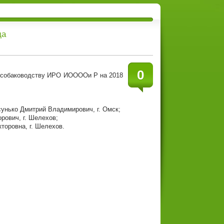
да
0
у собаководству ИРО ИООООи Р на 2018
сунько Дмитрий Владимирович, г. Омск;
рович, г. Шелехов;
торовна, г. Шелехов.