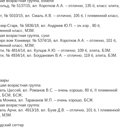
ая возрастная группа, кобели:
кольд, № 5137/15, вл. Коротков А.А. – отлично, 135 б, класс элита,
рт, № 5010/15, вл. Смаль А.В. – отлично, 105 б, I племенной класс,
йзер-Старк, № 5836/18, вл. Андреев Ю.П. – оч.хор., 90 б,
менной класс, МЗМ.
ая возрастная группа, суки:
нро вом Хоневерг, № 5374/16, вл. Коротков А.А. – отлично, 101 б,
менной класс, МЗМ;
тти, № 4814/14, вл. Купцов А.Ю. – отлично, 109 б, элита, БЗМ;
гги, № 4934/14, вл. Богданович В.А. – отлично, 119 б, элита, БЗМ.
хаары
ая возрастная группа:
бель Цессей, вл. Романов В.С. – очень хорошо, 80 б, II племенной
, БСМ, БСЖ;
ка Моника, вл. Тараканов М.П. – очень хорошо, БСЖ.
ая возрастная группа:
бель Арчи, вл. 4913/18, вл. Буев Д.В. – отлично, 101 б, I племенной
, МЗМ.
дский сеттер