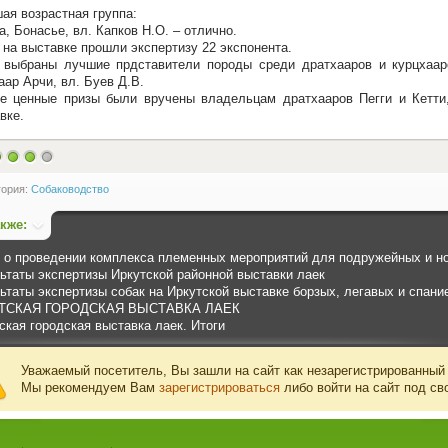
ая возрастная группа:
ка, Бонасье, вл. Капков Н.О. – отлично.
 на выставке прошли экспертизу 22 экспонента.
выбраны лучшие прдставители породы среди дратхааров и курцхааро
аар Арчи, вл. Буев Д.В.
е ценные призы были вручены владельцам дратхааров Пегги и Кетти
вке.
гория:
Собаководство
акже:
 о проведении комплекса племенных мероприятий для подружейных и нор
ьтаты экспертизы Иркутской районной выставки лаек
ьтаты экспертизы собак на Иркутской выставке борзых, легавых и спание
ТСКАЯ ГОРОДСКАЯ ВЫСТАВКА ЛАЕК
ская городская выставка лаек. Итоги
Уважаемый посетитель, Вы зашли на сайт как незарегистрированный
Мы рекомендуем Вам
зарегистрироваться
либо войти на сайт под св