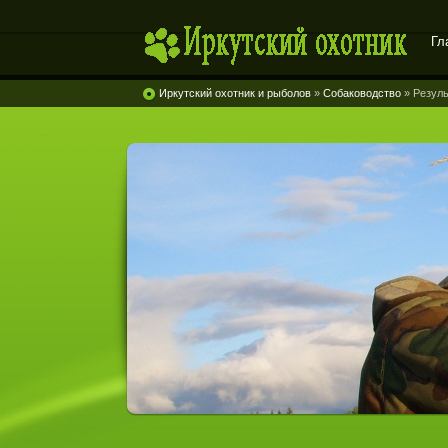
Гл
Иркутский охотник
Иркутский охотник и рыболов
»
Собаководство
» Резуль