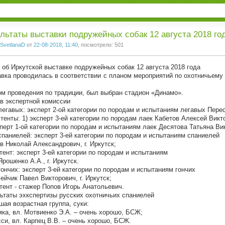
1
2
3
льтаты выставки подружейных собак 12 августа 2018 го
SvetlanaD
от
22-08-2018, 11:40
, посмотрело: 501
 об Иркутской выставке подружейных собак 12 августа 2018 года
вка проводилась в соответствии с планом мероприятий по охотничьем
м проведения по традиции, был выбран стадион «Динамо».
в экспертной комиссии
легавых: эксперт 2-ой категории по породам и испытаниям легавых Пере
тенты: 1) эксперт 3-ей категории по породам лаек Кабетов Алексей Викто
сперт 1-ой категории по породам и испытаниям лаек Десятова Татьяна Вик
спаниелей: эксперт 3-ей категории по породам и испытаниям спаниелей
в Николай Александрович, г. Иркутск;
тент: эксперт 3-ей категории по породам и испытаниям
Ярошенко А.А., г. Иркутск.
гончих: эксперт 3-ей категории по породам и испытаниям гончих
ейчик Павел Викторович, г. Иркутск;
тент - стажер Попов Игорь Анатольевич.
ьтаты эхкспертизы русских охотничьих спаниелей
ая возрастная группа, суки:
мка, вл. Мотвиенко Э.А. – очень хорошо, БСЖ;
сси, вл. Карпец В.В. – очень хорошо, БСЖ.