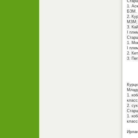
Старш
1. Ас
БЗМ.
2. Ку
МЗМ;
3. Ка
I пле
Старш
1. Мо
I пле
2. Ке
3. Пе
Курц
Младш
1. ко
класс
2. су
Старш
1. ко
класс
Ирлан