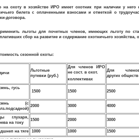
о на охоту в хозяйстве ИРО имеет охотник при наличии у него 
ничьего билета с оплаченными взносами и отметкой о трудоучас
ки-договора.
рименить льготы для почетных членов, имеющих льготу по стаж
плативших сбор на развитие и содержание охотничьего хозяйства, 
тоимость сезонной охоты:
Для членов ИРО
Льготные
Для члено
не сост. в охот.
дичи
путевки (руб.)
других обществ
коллективах
зень, гусь
1
5
0
0
1500
2500
лезень (с
2
000
3000
4000
лз.подсадной)
цы глухаря,
1500
2000
3000
рева на току
дшнеп на тяге
1000
1000
1500