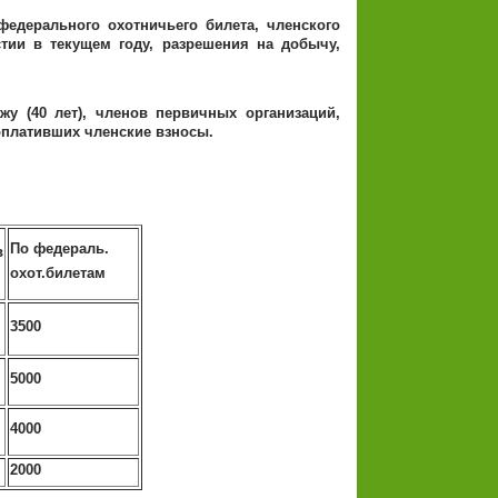
федерального охотничьего билета, членского
тии в текущем году, разрешения на добычу,
у (40 лет), членов первичных организаций,
оплативших членские взносы.
По федераль.
в
охот.билетам
3500
5000
4000
2000