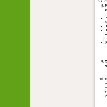
Суто
Р
о
Р
а
Н
П
з
п
В
Учет
О
л
О
п
у
о