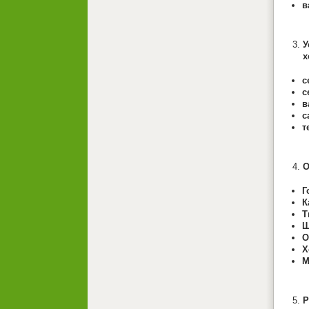
в
У
х
с
с
в
с
т
О
Г
К
Т
Ш
О
Х
М
Р