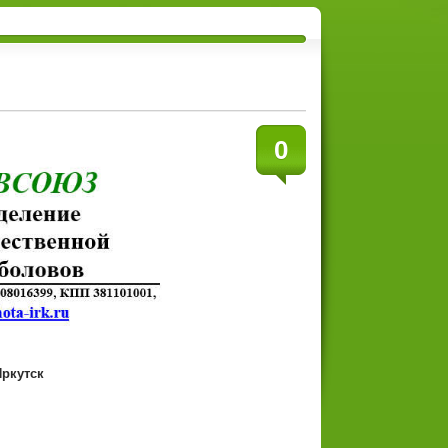
0
г.Иркутск