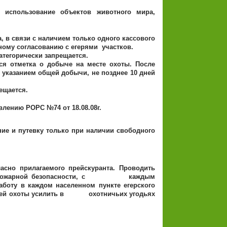
 использование объектов животного мира,
 в связи с наличием только одного кассового
ьному согласованию с егерями участков.
тегорически запрещается.
тся отметка о добыче на месте охоты. После
 указанием общей добычи, не позднее 10 дней
ещается.
ению РОРС №74 от 18.08.08г.
ие и путевку только при наличии свободного
асно прилагаемого прейскуранта. Проводить
вил пожарной безопасности, с каждым
 в каждом населенном пункте егерского
ей охоты усилить в охотничьих угодьях