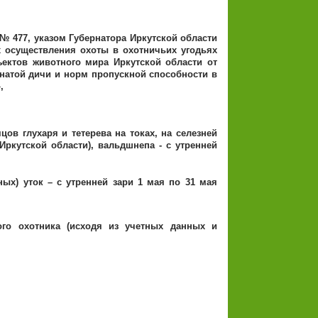
 № 477, указом Губернатора Иркутской области
х осуществления охоты в охотничьих угодьях
ектов животного мира Иркутской области от
рнатой дичи и норм пропускной способности в
,
ов глухаря и тетерева на токах, на селезней
Иркутской области), вальдшнепа - с утренней
) уток – с утренней зари 1 мая по 31 мая
го охотника (исходя из учетных данных и