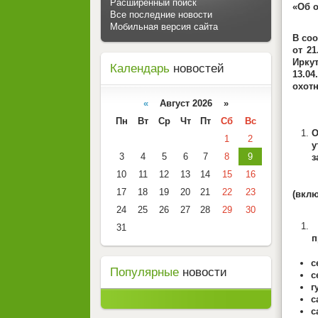
Расширенный поиск
«Об 
Все последние новости
Мобильная версия сайта
В соо
от 2
Ирку
Календарь
новостей
13.04
охотн
пр
«
Август 2026 »
Пн
Вт
Ср
Чт
Пт
Сб
Вс
О
1
2
у
3
4
5
6
7
8
9
з
10
11
12
13
14
15
16
1.1 
17
18
19
20
21
22
23
(вклю
24
25
26
27
28
29
30
У
31
п
с
Популярные
новости
с
г
с
с