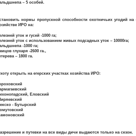
альдшнепа – 5 особей.
становить нормы пропускной способности охотничьих угодий на 
озяйстве ИРО на:
елезней уток и гусей -1000 га;
елезней уток с использованием живых подсадных уток – 10000га;
альдшнепа -1000 га;
амцов глухаря -2600 га.,
етерева – 1800 га.
хоту открыть на егерских участках хозяйства ИРО:
ороховский
армагаевский
ихонопадский, Еловский
иряевский
екско - Бутырский
омутовский
амоновский
азрешение и путевки на все виды дичи выдаются только на сезон.