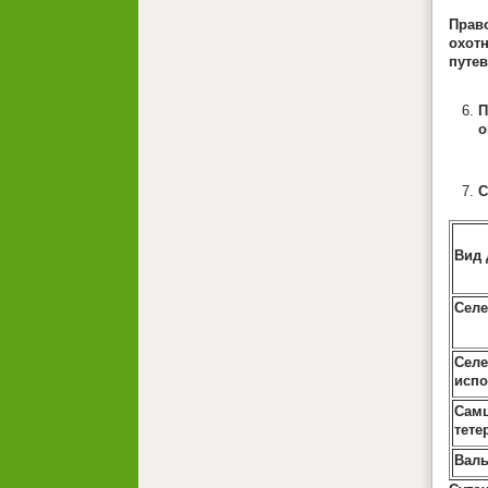
Прав
охот
путев
П
о
С
Вид 
Селе
Се
испо
Сам
тете
Валь