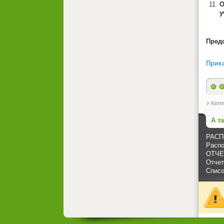
О
у
Пр
Прика
Кате
А т
РАСПО
Распо
ОТЧЕТ
Отчет
Спис