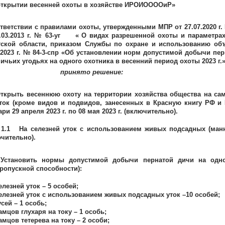
открытии весенней охоты в хозяйстве ИРОИООООиР»
тветствии с правилами охоты, утвержденными МПР от 27.07.2020 г.
1.03.2013 г. № 63-уг « О видах разрешенной охоты и параметра
тской области, приказом Службы по охране и использованию объ
.2023 г. № 84-3-спр «Об установлении норм допустимой добычи пе
ичьих угодьях на одного охотника в весенний период охоты 2023 г.»
инято решение:
ткрыть весеннюю охоту на территории хозяйства общества на самц
ток (кроме видов и подвидов, занесенных в Красную книгу РФ и 
ари 29 апреля 2023 г. по 08 мая 2023 г. (включительно).
На селезней уток с использованием живых подсадных (манных
чительно).
становить нормы допустимой добычи пернатой дичи на одно
ропускной способности):
елезней уток – 5 особей;
елезней уток с использованием живых подсадных уток –10 особей;
усей – 1 особь;
амцов глухаря на току – 1 особь;
амцов тетерева на току – 2 особи;