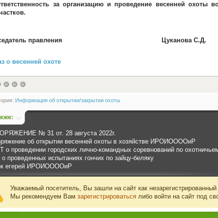
тветственность за организацию и проведение весенней охоты во
частков.
едседатель правления Цуканова С.Д.
з о весенней охоте
гория:
Информация об открытии/закрытии охоты
акже:
РЯЖЕНИЕ № 31 от. 28 августа 2022г.
ряжение об открытии весенней охоты в хозяйстве ИРОИООООиР
 о проведении городских лично-командных соревнований по охотничьем
 о проведенных испытаниях гончих по зайцу-беляку
ок егерей ИРОИООООиР
Уважаемый посетитель, Вы зашли на сайт как незарегистрированный
Мы рекомендуем Вам
зарегистрироваться
либо войти на сайт под св