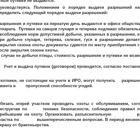
чные путевки не выдаются.
уководствуясь Положением о порядке выдачи разрешений на
пределить следующий порядок выдачи разрешений:
азрешения и путевки на пернатую дичь выдаются в офисе общества,
ппарата. Путевки на самцов глухаря и тетерева подлежат обязател
есоблюдение норм допустимой добычи, указанных в разрешении, ка
ри добыче глухаря, тетерева, селезня, гуся в разрешении делае
акрытия сезона охоты документы сдаются по месту приобретения с
осле закрытия сезона охоты.
 случае не добычи птицы, стоимость разрешения и путевки не возм
 и выдача путевок (договоров) проводится, согласно постановл
хотники, не состоящие на учете в ИРО, могут получить разрешен
имита и пропускной способности угодий.
бязать егерей участков проводить охоты с обслуживанием, согл
инструктаж по технике безопасности, соблюдению пра
рибывшим на охоту. Организовать разъяснительную работу
частка по вышеперечисленным вопросам. В период весенн
храну от браконьерства.