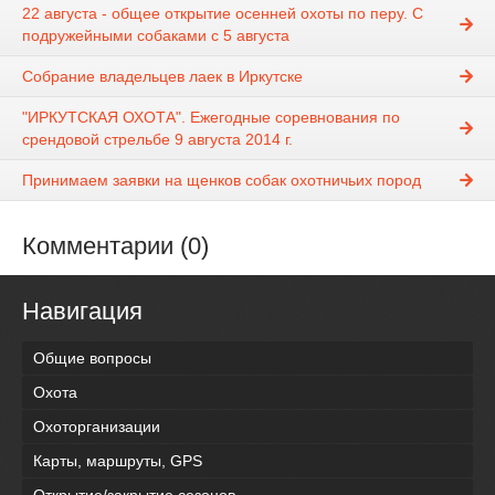
22 августа - общее открытие осенней охоты по перу. С
подружейными собаками с 5 августа
Собрание владельцев лаек в Иркутске
"ИРКУТСКАЯ ОХОТА". Ежегодные соревнования по
срендовой стрельбе 9 августа 2014 г.
Принимаем заявки на щенков собак охотничьих пород
Комментарии (0)
Навигация
Общие вопросы
Охота
Охоторганизации
Карты, маршруты, GPS
Открытие/закрытие сезонов