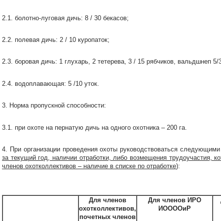
2.1. болотно-луговая дичь: 8 / 30 бекасов;
2.2. полевая дичь: 2 / 10 куропаток;
2.3. боровая дичь: 1 глухарь, 2 тетерева, 3 / 15 рябчиков, вальдшнеп 5/
2.4. водоплавающая: 5 /10 уток.
3. Норма пропускной способности:
3.1. при охоте на пернатую дичь на одного охотника – 200 га.
4. При организации проведения охоты руководствоваться следующими 
за текущий год, наличии отработки, либо возмещения трудоучастия, к
членов охотколлективов – наличие в списке по отработке
):
Для членов
Для членов ИРО
охотколлективов,
ИООООиР
почетных членов