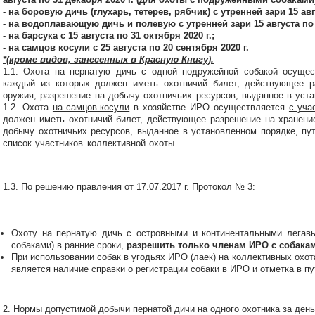
- на боровую дичь (глухарь, тетерев, рябчик) с утренней зари 15 авг
- на водоплавающую дичь и полевую с утренней зари 15 августа по 3
- на барсука с 15 августа по 31 октября 2020 г.;
- на самцов косули с 25 августа по 20 сентября 2020 г.
*(кроме видов, занесенных в Красную Книгу).
1.1. Охота на пернатую дичь с одной подружейной собакой осущес
каждый из которых должен иметь охотничий билет, действующее р
оружия, разрешение на добычу охотничьих ресурсов, выданное в уста
1.2.
Охота
на самцов косули
в хозяйстве ИРО осуществляется
с уча
должен иметь охотничий билет, действующее разрешение на хранени
добычу охотничьих ресурсов, выданное в установленном порядке, пу
список участников коллективной охоты.
1.3. По решению правления от 17.07.2017 г. Протокол № 3:
Охоту на пернатую дичь с островными и континентальными легав
собаками) в ранние сроки,
разрешить только членам ИРО с собакам
При использовании собак в угодьях ИРО (лаек) на коллективных охо
является наличие справки о регистрации собаки в ИРО и отметка в пут
2. Нормы допустимой добычи пернатой дичи на одного охотника за день