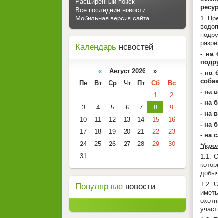
Расширенный поиск
ресур
Все последние новости
1. Пр
Мобильная версия сайта
водоп
подру
разре
Календарь
новостей
- на 
подр
«
Август 2026 »
- на 
собак
Пн
Вт
Ср
Чт
Пт
Сб
Вс
- на 
1
2
- на 
3
4
5
6
7
8
9
- на 
10
11
12
13
14
15
16
- на 
17
18
19
20
21
22
23
- на 
24
25
26
27
28
29
30
*(кро
31
1.1. 
котор
добыч
1.2. 
Популярные
новости
имет
охот
участ