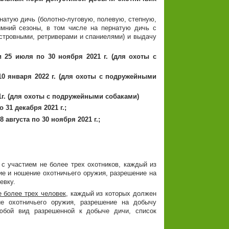
рнатую дичь (болотно-луговую, полевую, степную,
имний сезоны, в том числе на пернатую дичь с
стровными, ретриверами и спаниелями) и выдачу
ри 25 июля по 30 ноября 2021 г. (для охоты с
10 января 2022 г. (для охоты с подружейными
21г. (для охоты с подружейными собаками)
 31 декабря 2021 г.;
августа по 30 ноября 2021 г.;
с участием не более трех охотников, каждый из
е и ношение охотничьего оружия, разрешение на
евку.
е более трех человек
, каждый из которых должен
е охотничьего оружия, разрешение на добычу
любой вид разрешенной к добыче дичи, список