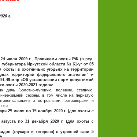
020 г.
24 июля 2009 г., Правилами охоты РФ (в ред.
 губернатора Иркутской области № 61-уг от 05
я охоты в охотничьих угодьях на территории
дных территорий федерального значения" и
 91-49-мпр «Об установлении норм допустимой
и охоты 2020-2021 годов»:
ю дичь (болотно-луговую, полевую, степную,
еннее-зимний сезоны,
в том числе на пернатую
нтинентальными и островными, ретриверами и
роки:
зари 25 июля по 15 ноября 2020 г. (для охоты с
 августа по 31 декабря 2020 г. (для охоты с
дов (глухаря и тетерева) с утренней зари 5
);