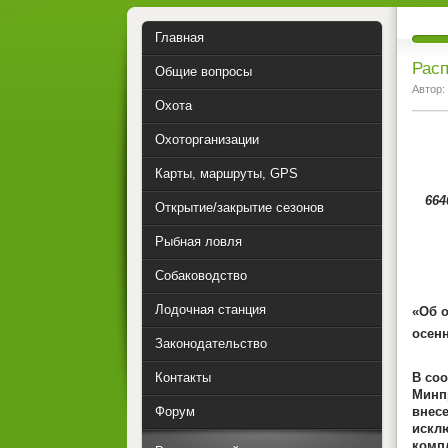
Главная
Расп
Общие вопросы
Автор:
Охота
Охоторганизации
Карты, маршруты, GPS
664
Открытие/закрытие сезонов
Рыбная ловля
Собаководство
Лодочная станция
«Об о
осенн
Законодательство
Контакты
В соо
Минпр
Форум
внес
искл
комп