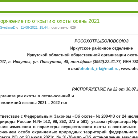
1
2
3
оряжение по открытию охоты осень 2021
SvetlanaD
от
11-08-2021, 15:44
, посмотрело: 629
РОСОХОТРЫБОЛОВСОЮЗ
Иркутское районное отделение
Иркутской областной общественной организации охот
047, г. Иркутск, ул. Пискунова, 48, тел./факс (3952)-22-41-77,
ИНН 380
e-mail
ohotnik_irk@mail.ru
, www.ohot
РАСПОРЯЖЕНИЕ № 22 от 30.07.2
рганизации охоты в летне-осенний и
ее-зимний сезоны 2021 – 2022 гг.»
тветствие с Федеральным Законом «Об охоте» № 209-ФЗ от 24 июля 
ироды России №№ 512, 98, 262, 373 и 581), указом губернатора Ирк
ении изменения в параметры осуществления охоты в охотничьих у
ючением особо охраняемых природных территорий федерального 
лекса ИО от 20 июля 2021г. № 91-38-мпр «Об установлении макс