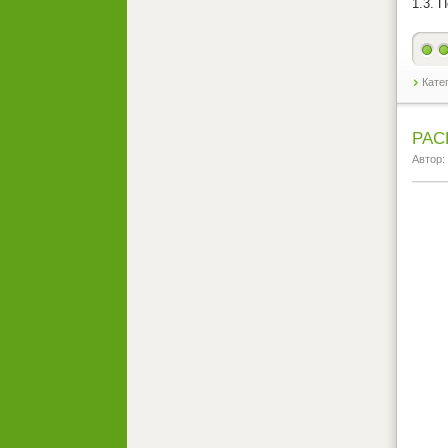
1.3. 
Кате
РАС
Автор: