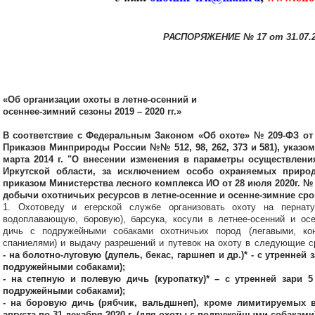
РАСПОРЯЖЕНИЕ № 17 от 31.07.2
«Об организации охоты в летне-осенний и
осеннее-зимний сезоны 2019 – 2020 гг.»
В соответствие с Федеральным Законом «Об охоте» № 209-ФЗ от 
Приказов Минприроды России №№ 512, 98, 262, 373 и 581), указом
марта 2014 г. "О внесении изменения в параметры осуществлени
Иркутской области, за исключением особо охраняемых приро
приказом Министерства лесного комплекса ИО от 28 июля 2020г. №
добычи охотничьих ресурсов в летне-осенние и осенне-зимние срок
1. Охотоведу и егерской службе организовать охоту на пернату
водоплавающую, боровую), барсука, косули в летнее-осенний и ос
дичь с подружейными собаками охотничьих пород (легавыми, ко
спаниелями) и выдачу разрешений и путевок на охоту в следующие с
- на болотно-луговую (дупель, бекас, гаршнеп и др.)* - с утренней 
подружейными собаками);
- на степную и полевую дичь (куропатку)* – с утренней зари 5
подружейными собаками);
- на боровую дичь (рябчик, вальдшнеп), кроме лимитируемых ви
августа по 31 декабря 2020 г. (для охоты с подружейными собаками