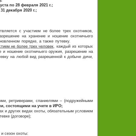
уста по 28 февраля 2021 г.;
1 декабря 2020 г.;
твляется с участием не более трех охотников,
азрешение на хранение и ношение охотничьего
новленном порядке, а также путевку.
стием не более трех человек
, каждый из которых
е и ношение охотничьего оружия, разрешение на
тевку на любой вид разрешенной к добыче дичи,
ыми, ретриверами, спаниелями – (подружейными
и, состоящими на учете в ИРО;
тах и других видах охоты, обязательным условием
евке (договоре);
 и сезон охоты: