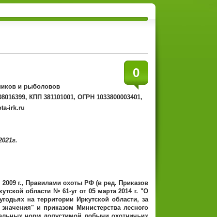
0
ников и рыболовов
8016399, КПП 381101001, ОГРН 1033800003401,
a-irk.ru
021г.
2009 г., Правилами охоты РФ (в ред. Приказов
утской области № 61-уг от 05 марта 2014 г. "О
годьях на территории Иркутской области, за
значения" и приказом Министерства лесного
имальных норм допустимой добычи охотничьих