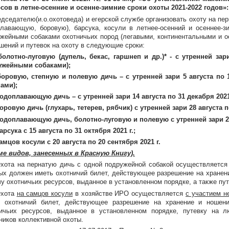
сов в летне-осенние и осенне-зимние сроки охоты 2021-2022 годов»:
едседателю(и.о.охотоведа) и егерской службе организовать охоту на пе
лавающую, боровую), барсука, косули в летнее-осенний и осеннее-з
жейными собаками охотничьих пород (легавыми, континентальными и о
шений и путевок на охоту в следующие сроки:
болотно-луговую (дупель, бекас, гаршнеп и др.)* - с утренней за
ужейными собаками);
боровую, степную и полевую дичь – с утренней зари 5 августа по 
ами);
водоплавающую дичь – с утренней зари 14 августа по 31 декабря 20
боровую дичь (глухарь, тетерев, рябчик) с утренней зари 28 августа по
водоплавающую дичь, болотно-луговую и полевую с утренней зари 28 
барсука с 15 августа по 31 октября 2021 г.;
самцов косули с 20 августа по 20 сентября 2021 г.
ме видов, занесенных в Красную Книгу).
Охота на пернатую дичь с одной подружейной собакой осуществляется 
ых должен иметь охотничий билет, действующее разрешение на хранени
у охотничьих ресурсов, выданное в установленном порядке, а также пут
Охота
на самцов косули
в хозяйстве ИРО осуществляется
с участием н
ь охотничий билет, действующее разрешение на хранение и ношени
ничьих ресурсов, выданное в установленном порядке, путевку на 
ников коллективной охоты.