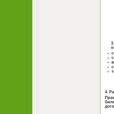
3
о
с
с
в
с
т
4. Р
Прав
бил
дого