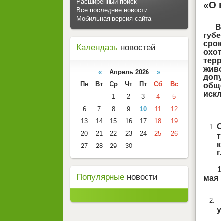
Расширенный поиск
«О 
Все последние новости
Мобильная версия сайта
В
губе
сро
Календарь
новостей
охо
тер
жив
«
Апрель 2026
»
доп
Пн
Вт
Ср
Чт
Пт
Сб
Вс
обще
иск
1
2
3
4
5
6
7
8
9
10
11
12
13
14
15
16
17
18
19
20
21
22
23
24
25
26
т
к
27
28
29
30
г
1.1
Популярные
новости
мая 