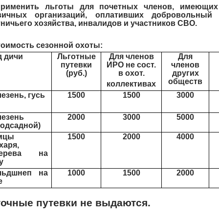
Применить льготы для почетных членов, имеющих 
вичных организаций, оплативших добровольный
ничьего хозяйства, инвалидов и участников СВО.
тоимость сезонной охоты:
д дичи
Льготные
Для членов
Для
путевки
ИРО не сост.
членов
(руб.)
в охот.
других
обществ
коллективах
езень, гусь
1
5
0
0
1500
3000
лезень
2000
3000
5000
подсадной)
мцы
1500
2000
4000
харя,
терева на
у
льдшнеп на
1000
1500
2000
е
очные путевки не выдаются.