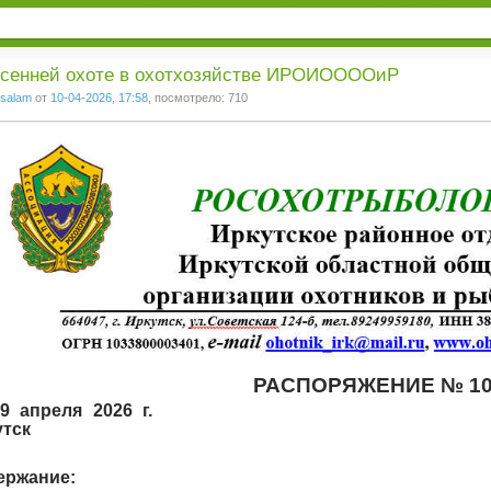
1
2
3
есенней охоте в охотхозяйстве ИРОИООООиР
salam
от
10-04-2026, 17:58
, посмотрело: 710
РАСПОРЯЖЕНИЕ № 1
т 09 апреля 2
Иркутс
ержание: