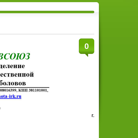
0
0
026 г. г.
к