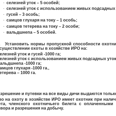
·
селезней уток – 5 особей;
·
селезней уток с использованием живых подсадных 
·
гусей – 3 особь;
·
самцов глухаря на току – 1 особь;
·
самцов тетерева на току – 2 особи;
·
вальдшнепа – 5 особей.
. Установить нормы пропускной способности охотни
существлении охоты в хозяйстве ИРО на:
елезней уток и гусей -1000 га;
елезней уток с использованием живых подсадных уток 
альдшнепа -1000 га;
амцов глухаря -1000 га.,
етерева – 1000 га.
азрешение и путевки на все виды дичи выдаются только
о на охоту в хозяйстве ИРО имеет охотник при нали
ета, членского охотничьего билета с оплаченными 
вора и разрешения на добычу.