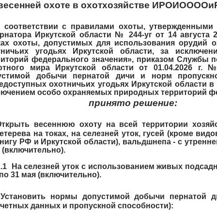
весенней охоте в охотхозяйстве ИРОИООООи
 соответствии с правилами охоты, утвержденными М
рнатора Иркутской области № 244-уг от 14 августа 
ках охоты, допустимых для использования орудий 
тничьих угодьях Иркутской области, за исключе
риторий федерального значения», приказом Службы п
отного мира Иркутской области от 01.04.2026 г. 
устимой добычи пернатой дичи и норм пропускн
доступных охотничьих угодьях Иркутской области в 
лючением особо охраняемых природных территорий ф
принято решение:
Открыть весеннюю охоту на всей территории хозяй
етерева на токах, на селезней уток, гусей (кроме ви
нигу РФ и Иркутской области), вальдшнепа - с утренней
. (включительно).
 На селезней уток с использованием живых подсадных
по 31 мая (включительно).
Установить нормы допустимой добычи пернатой ди
учетных данных и пропускной способности):