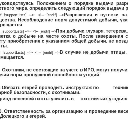
Руководствуясь Положением о порядке выдачи разр
отного мира, определить следующий порядок выдачи 
·
Разрешения и путевки н
if !supportLists] -->
<!-- [endif] -->
щества. Несоблюдение норм допустимой добычи, указ
прещается.
·
При добыче глухаря, тетерева,
if !supportLists] -->
<!-- [endif] -->
метка о добыче на месте охоты. После завершения 
сту приобретения с указанием общей добычи, не позд
оты.
·
В случае не добычи птицы,
if !supportLists] -->
<!-- [endif] -->
змещается.
хотники, не состоящие на учете в ИРО, могут получ
чии норм пропускной способности угодий.
Обязать егерей проводить инструктаж по технике
рной безопасности, с охотниками.
риод весенней охоты усилить в охотничьих угодьях 
 Ответственность за организацию и проведение весе
 Долецкого и егерей.