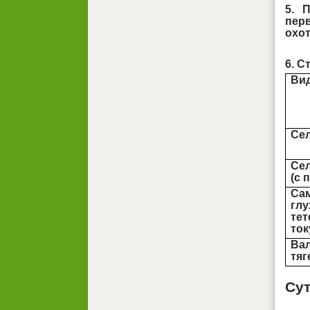
5. 
пер
охот
6. С
Ви
Сел
Се
(с 
Са
глу
те
ток
Ва
тяг
Сут