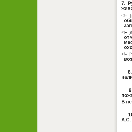
7. 
жив
<!-- [
об
за
<!-- [
от
ме
ох
<!-- [
во
8. О
нали
9. 
пожа
В пе
10.
А.С.